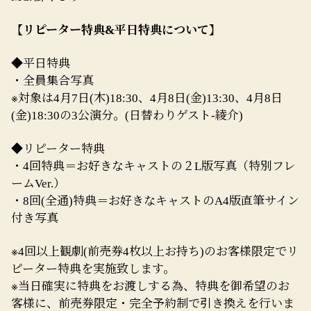
【リピーター特典&平日特典について】
◆
平日特典
・全員集合写真
※
対象は
月
日
木
、
月
日
金
、
月
日
4
7
(
)18:30
4
8
(
)13:30
4
8
金
の
公演分。
日替わりゲスト
綾介
(
)18:30
3
(
-
)
◆リピーター特典
・
回特典＝お好きなキャストの２
版写真（特別フレ
4
L
ーム
）
Ver.
・
回
全通
特典＝お好きなキャストの
版直筆サイン
8
(
)
A4
付き写真
※
回以上観劇
前売券
枚以上お持ち
のお客様限定でリ
4
(
4
)
ピーター特典を実施致します。
※
当日確実に特典をお渡しする為、特典を御希望のお
客様に、前売券限定・完全予約制で引き換えを行いま