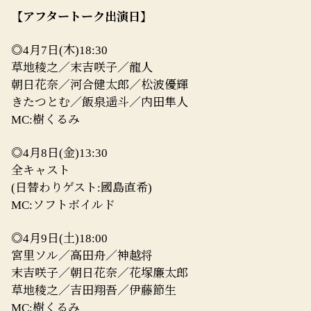
【アフタートーク出演日】
◎
月
日
木
4
7
(
)18:30
草地稜之／末吉咲子／龍人
朝日花奈／河合健太郎／松波優輝
きたつとむ／飯泉遥斗／内田隼人
樹くるみ
MC:
◎
月
日
金
4
8
(
)13:30
全キャスト
日替わりゲスト
國島直希
(
:
)
ソフトボイルド
MC:
◎
月
日
土
4
9
(
)18:00
宮里ソル／高田舟／神越将
末吉咲子／朝日花奈／花塚廉太郎
草地稜之／吉田翔吾／伊藤節生
樹くるみ
MC: