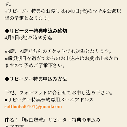
す。
※
リピーター特典のお渡しは
月
日
金
のマチネ公演以
4
8
(
)
降の予定となります。
◆リピーター特典申込み締切
4
月
5
日
(
火
)23
時
59
分迄
※
席、
席どちらのチケットでも対象となります。
S
A
※
締切期日を過ぎてからのお申込みはお受け出来かね
ますので予めご了承下さい。
◆リピーター特典申込み方法
下記、フォーマットに合わせてお申し込み下さい。
リピーター特典予約専用メールアドレス
■
softboiled0101@gmail.com
件名：『戦国送球』リピーター特典の申込み
本文内容