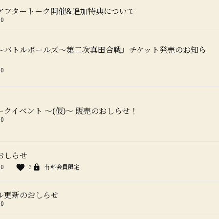
アフタートーク開催&追加特典について
00
〜バトルボールズ〜第二次真田合戦』チケット発売のお知ら
00
クイベント 〜(仮)〜 販売のおしらせ！
00
おしらせ
00
2
有料会員限定
ル更新のおしらせ
00